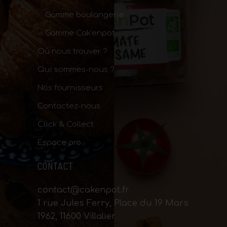
Gamme boulangerie
Gamme Cak’enpot
Où nous trouver ?
Qui sommes-nous ?
Nos fournisseurs
Contactez-nous
Click & Collect
Espace pro
CONTACT
contact@cakenpot.fr
1 rue Jules Ferry, Place du 19 Mars
1962, 11600 Villalier