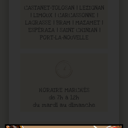
CASTANET-TOLOSAN | LEZIGNAN
| LIMOUX | CARCASSONNE |
LAGRASSE | BRAM | MAZAMET |
ESPÉRAZA | SAINT CHINIAN |
PORT-LA-NOUVELLE
HORAIRE MARCHÉS
de 7h à 12h
du mardi au dimanche